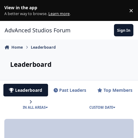
Jump to content
View in the app
×
Di
A better way to browse.
Learn more
.
AdvAnced Studios Forum
Sign In
Home
Leaderboard
Leaderboard
Leaderboard
Past Leaders
Top Members
IN ALL AREAS
CUSTOM DATE