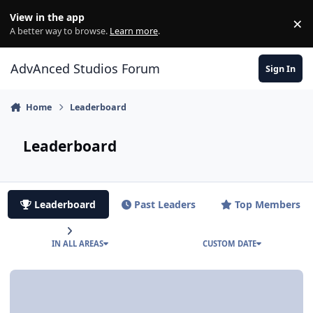
Jump to content
View in the app
×
Di
A better way to browse.
Learn more
.
AdvAnced Studios Forum
Sign In
Home
Leaderboard
Leaderboard
Leaderboard
Past Leaders
Top Members
IN ALL AREAS
CUSTOM DATE