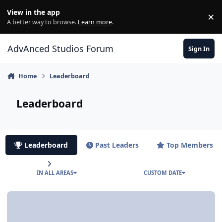
Jump to content
View in the app
×
Di
A better way to browse.
Learn more
.
AdvAnced Studios Forum
Sign In
Home
Leaderboard
Leaderboard
Leaderboard
Past Leaders
Top Members
IN ALL AREAS
CUSTOM DATE