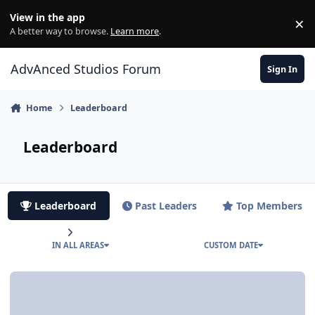
Jump to content
View in the app
×
Di
A better way to browse.
Learn more
.
AdvAnced Studios Forum
Sign In
Home
Leaderboard
Leaderboard
Leaderboard
Past Leaders
Top Members
IN ALL AREAS
CUSTOM DATE