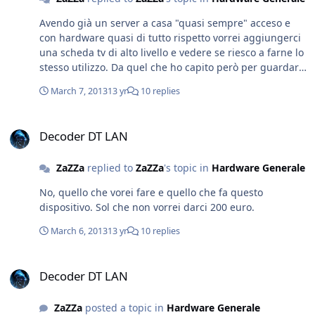
ma mi son fidato almeno han ammesso che il problema
Avendo già un server a casa "quasi sempre" acceso e
e loro. Io aspetto fino a domani tanto il numero lo so.
con hardware quasi di tutto rispetto vorrei aggiungerci
Morale della favola: chiamare il serzio clienti Alice ADSL
una scheda tv di alto livello e vedere se riesco a farne lo
nuoce gravemente alla salute! ZaZZa
stesso utilizzo. Da quel che ho capito però per guardare
2 canali diversi su reti diverse c'e bisogno per forza di 2
March 7, 2013
13 yr
10 replies
decoder. In questo modo potrei registrare direttamente
sugli hd di storage sul server. Con il dispositivo che ho
Decoder DT LAN
linkato potrei comunque registrare sui dischi del server
Decoder DT LAN
ma dovrei avere un client con il software proprietario
sempre aperto oltre che al server. Mi sarebbe piaciuto
ZaZZa
replied to
ZaZZa
's topic in
Hardware Generale
poter programmare le registrazioni sul server e
trovarmi i file registrati (oltre ovviamente al poter
No, quello che vorei fare e quello che fa questo
vedere la tv da qualsiasi dispositivo). La cosa che piu si
dispositivo. Sol che non vorrei darci 200 euro.
avvicina a quel che voglio fare e questo. Oltre ad un
mediaserver contiene un TV Server o almeno cosi e
March 6, 2013
13 yr
10 replies
chiamato che permette letteralmente di condividere la
gestione della scheda tv su tutti i pc sulla rete. Sembra
Decoder DT LAN
fato anche piuttosto bene e sembra essere anche molto
Decoder DT LAN
configurabile. Una pecca però l'ho trovata: We only
support Windows XP, Vista and 7 (32/64bit).
ZaZZa
posted a topic in
Hardware Generale