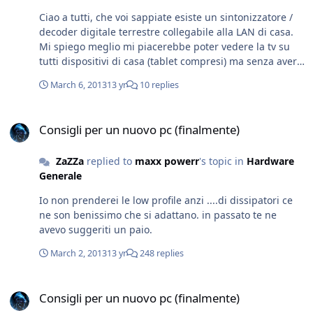
Ciao a tutti, che voi sappiate esiste un sintonizzatore /
decoder digitale terrestre collegabile alla LAN di casa.
Mi spiego meglio mi piacerebbe poter vedere la tv su
tutti dispositivi di casa (tablet compresi) ma senza aver
un dispositivo di ricezione su ogni pc. La soluzione che
March 6, 2013
13 yr
10 replies
vedrei più appropriata e un decoder che trasmetta sulla
lan e un client su ogni dispositivo. U'altra soluzione che
Consigli per un nuovo pc (finalmente)
ho pensato e una scheda di ricezione tv sul server di
Consigli per un nuovo pc (finalmente)
casa e da quella condividere il flusso video. Voi cosa ne
pensate? Sto solo fantasticando o la cosa è fattibile?
ZaZZa
replied to
maxx powerr
's topic in
Hardware
Come risolvereste voi la cosa? Sto ancora valutando
Generale
tutte le idee, se conoscete qualche prodotto buono mi
piacerebbe un link o il nome preciso in modo da
Io non prenderei le low profile anzi ....di dissipatori ce
potermi documentare. Grazie ZaZZa.
ne son benissimo che si adattano. in passato te ne
avevo suggeriti un paio.
March 2, 2013
13 yr
248 replies
Consigli per un nuovo pc (finalmente)
Consigli per un nuovo pc (finalmente)