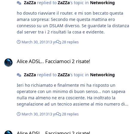
ZaZZa
replied to
ZaZZa
's topic in
Networking
ho dovuto riavviare il router. e mi son beccato questa
amara sorpresa: Secondo me questa mattina ero
connesso su un DSLAM diverso. Se guardate la distanza
dal server tra i 2 risultati la cosa e evidente.
March 30, 2013
13 yr
28 replies
Alice ADSL.. Facciamoci 2 risate!
Alice ADSL.. Facciamoci 2 risate!
ZaZZa
replied to
ZaZZa
's topic in
Networking
Ieri ho richiamato e finalmente mi ha risposto un
operatore con un minimo di buon senso... non sapeva
nulla ma almeno ne era cosciente. Ha inoltrato la
segnalazione ad un tecnico assieme al mio numero di
cellulare e mi ha lasciato dicendo che sarei stato
March 30, 2013
13 yr
28 replies
contattato ieri pomeriggio o oggi. Questa mattina ho
fatto uno speed test per scrupolo con sorpresa ho
Alice ADSL.. Facciamoci 2 risate!
trovato questo: Ne ho fatto più di uno a distanza di ore
Alice ADSL.. Facciamoci 2 risate!