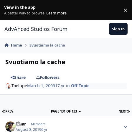
Jump to content
View in the app
×
Di
A better way to browse.
Learn more
.
AdvAnced Studios Forum
Sign In
Home
Svuotiamo la cache
Svuotiamo la cache
Share
Followers
Toelupe
March 1, 2009
17 yr
in
Off Topic
PREV
PAGE 131 OF 133
NEXT
Yjear
Members
August 8, 2019
6 yr