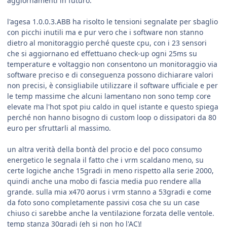
aggiornamenti in futuro.
l'agesa 1.0.0.3.ABB ha risolto le tensioni segnalate per sbaglio
con picchi inutili ma e pur vero che i software non stanno
dietro al monitoraggio perché queste cpu, con i 23 sensori
che si aggiornano ed effettuano check-up ogni 25ms su
temperature e voltaggio non consentono un monitoraggio via
software preciso e di conseguenza possono dichiarare valori
non precisi, è consigliabile utilizzare il software ufficiale e per
le temp massime che alcuni lamentano non sono temp core
elevate ma l'hot spot piu caldo in quel istante e questo spiega
perché non hanno bisogno di custom loop o dissipatori da 80
euro per sfruttarli al massimo.
un altra verità della bontà del procio e del poco consumo
energetico le segnala il fatto che i vrm scaldano meno, su
certe logiche anche 15gradi in meno rispetto alla serie 2000,
quindi anche una mobo di fascia media puo rendere alla
grande. sulla mia x470 aorus i vrm stanno a 53gradi e come
da foto sono completamente passivi cosa che su un case
chiuso ci sarebbe anche la ventilazione forzata delle ventole.
temp stanza 30gradi (eh si non ho l'AC)!