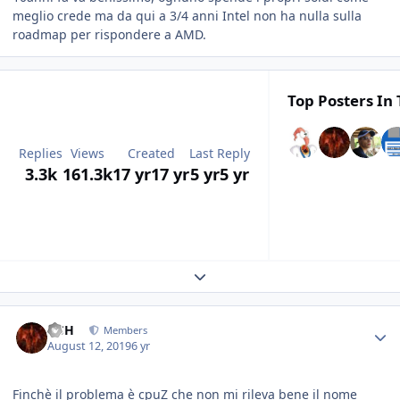
meglio crede ma da qui a 3/4 anni Intel non ha nulla sulla
roadmap per rispondere a AMD.
Top Posters In 
Replies
Views
Created
Last Reply
3.3k
161.3k
17 yr
17 yr
5 yr
5 yr
Expand topic overview
HSH
Members
August 12, 2019
6 yr
Finchè il problema è cpuZ che non mi rileva bene il nome