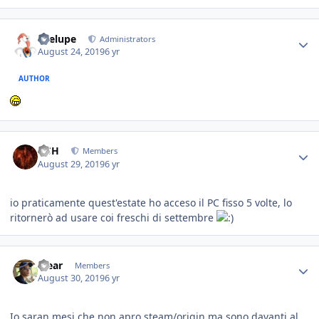
Toelupe
Administrators
August 24, 2019
6 yr
AUTHOR
HSH
Members
August 29, 2019
6 yr
io praticamente quest'estate ho acceso il PC fisso 5 volte, lo
ritornerò ad usare coi freschi di settembre
Yjear
Members
August 30, 2019
6 yr
Io saran mesi che non apro steam/origin ma sono davanti al