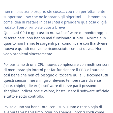
non mi piacciono proprio ste cose.... cpu non perfettamente
supportate... sw che ne ignorano gli algoritmi...... hmmm ho
come idea di restare in casa Intel o prendere qualcosa di già
rodato. Spero fixino ste cose a breve
Qualsiasi CPU o gpu uscita nuova I software di monitoraggio
di terze parti non hanno mai funzionato subito... Normale in
quanto non hanno le sorgenti per comunicare con lhardware
nuovo e quindi non viene riconosciuto come si deve... Non
vedo problemi sinceramente.
Poi parliamo di una CPU nuova, complessa e con molti sensori
di monitoraggio interni per far funzionare il PBO e l'auto oc
così bene che non c'è bisogno di toccare nulla. E siccome tutti
questi sensori messi in giro rilevano temperature diverse
(core, chiplet, die ecc) i software di terze parti possono
sbagliare indicazione e valore, basta usare il software ufficiale
e tutto è sotto controllo.
Poi se a uno sta bene Intel con i suoi 10nm e tecnologia di
10anni fa va benissimo, ognuno spende i propri soldi come