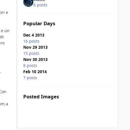
6 posts
ori e
Popular Days
i e un
Dec 4 2013
 di
16 posts
uro
Nov 29 2013
15 posts
Nov 30 2013
8 posts
Feb 10 2014
r
7 posts
 Con
Posted Images
rpm a