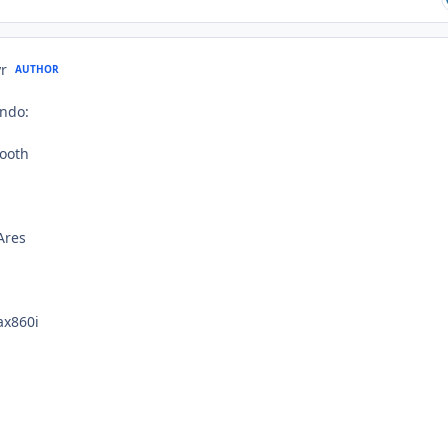
yr
AUTHOR
ando:
ooth
Ares
ax860i