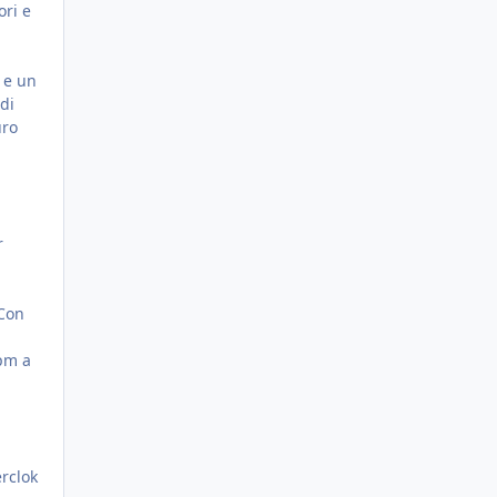
ori e
i e un
 di
uro
r
 Con
rpm a
erclok