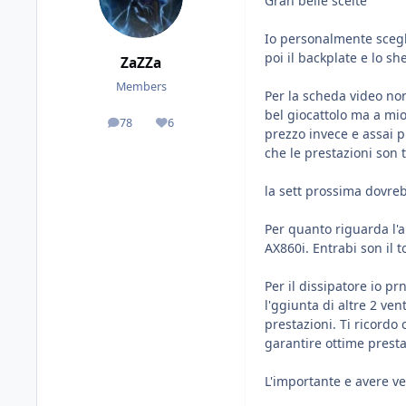
Gran belle scelte
Io personalmente scegli
poi il backplate e lo sh
ZaZZa
Members
Per la scheda video non
bel giocattolo ma a mio 
78
6
posts
Reputation
prezzo invece e assai pi
che le prestazioni son t
la sett prossima dovreb
Per quanto riguarda l'
AX860i. Entrabi son il 
Per il dissipatore io p
l'ggiunta di altre 2 ve
prestazioni. Ti ricord
garantire ottime presta
L'importante e avere ve