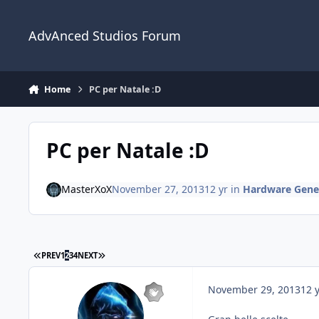
Jump to content
AdvAnced Studios Forum
Home
PC per Natale :D
PC per Natale :D
MasterXoX
November 27, 2013
12 yr
in
Hardware Gene
PREV
1
2
3
4
NEXT
November 29, 2013
12 