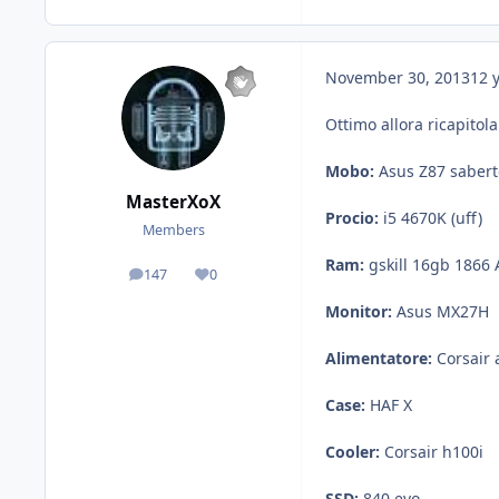
November 30, 2013
12 
Ottimo allora ricapitol
Mobo:
Asus Z87 sabert
MasterXoX
Procio:
i5 4670K (uff)
Members
Ram:
gskill 16gb 1866 
147
0
posts
Reputation
Monitor:
Asus MX27H
Alimentatore:
Corsair 
Case:
HAF X
Cooler:
Corsair h100i
SSD:
840 evo