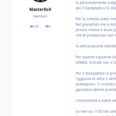
Io personalmente scegli
poi il backplate e lo sh
MasterXoX
Members
Per la scheda video non
bel giocattolo ma a mio 
147
0
posts
Reputation
prezzo invece e assai pi
che le prestazioni son t
la sett prossima dovreb
Per quanto riguarda l'
AX860i. Entrabi son il 
Per il dissipatore io p
l'ggiunta di altre 2 ve
prestazioni. Ti ricord
garantire ottime presta
L'importante e avere ve
Le ram su 1150 son solo