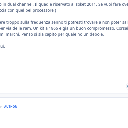
 in dual channel. Il quad e riservato al soket 2011. Se vuoi fare ov
accia con quel bel processore )
care troppo sulla frequenza senno ti potresti trovare a non poter sal
per via delle ram. Un kit a 1866 e gia un buon compromesso. Corsai
imi marchi. Penso si sia capito per quale ho un debole.
ui.
yr
AUTHOR