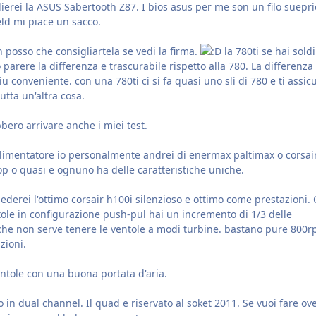
erei la ASUS Sabertooth Z87. I bios asus per me son un filo suepri
eld mi piace un sacco.
 posso che consigliartela se vedi la firma.
la 780ti se hai sold
parere la differenza e trascurabile rispetto alla 780. La differenza
u conveniente. con una 780ti ci si fa quasi uno sli di 780 e ti assic
utta un'altra cosa.
bero arrivare anche i miei test.
alimentatore io personalmente andrei di enermax paltimax o corsai
top o quasi e ognuno ha delle caratteristiche uniche.
rnederei l'ottimo corsair h100i silenzioso e ottimo come prestazioni.
ntole in configurazione push-pul hai un incremento di 1/3 delle
o che non serve tenere le ventole a modi turbine. bastano pure 800
zioni.
ntole con una buona portata d'aria.
 in dual channel. Il quad e riservato al soket 2011. Se vuoi fare ov