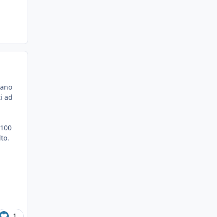
vano
i ad
h100
to.
1