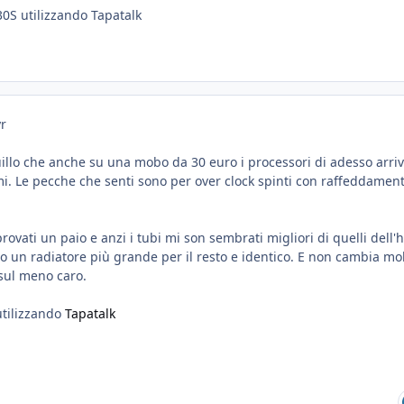
30S utilizzando Tapatalk
yr
uillo che anche su una mobo da 30 euro i processori di adesso arri
i. Le pecche che senti sono per over clock spinti con raffeddament
provati un paio e anzi i tubi mi son sembrati migliori di quelli dell'
o un radiatore più grande per il resto e identico. E non cambia mol
sul meno caro.
utilizzando
Tapatalk