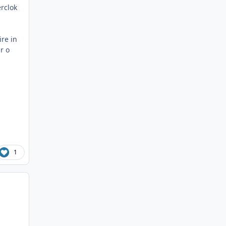
erclok
ire in
r o
1