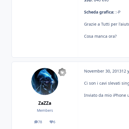
Scheda grafica:
:-P
Grazie a Tutti per l'aiut
Cosa manca ora?
November 30, 2013
12 
Ci son i cavi slevati sin
Inviato da mio iPhone 
ZaZZa
Members
78
6
posts
Reputation