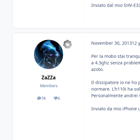
Inviato dal mio SHV-E3
November 30, 2013
12 
Per la mobo stai tranq
a 4.3ghz senza problem
azoto.
ZaZZa
Il dissipatore io ne ho 
Members
normare. L'h110i ha sol
Personalmente andrei 
78
6
posts
Reputation
Inviato da mio iPhone 