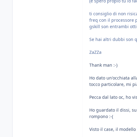
(e spero propio tu lo f
ti consiglio di non risi
freq con il processore 
gskill son entrambi ott
Se hai altri dubbi son q
ZaZZa
Thank man :-)
Ho dato un'occhiata all
tocco particolare, mi pi
Pecca dal lato oc, ho vi
Ho guardato il dissi, s
rompono :-(
Visto il case, il modell