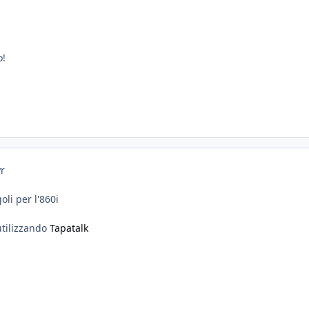
o!
yr
goli per l'860i
utilizzando
Tapatalk