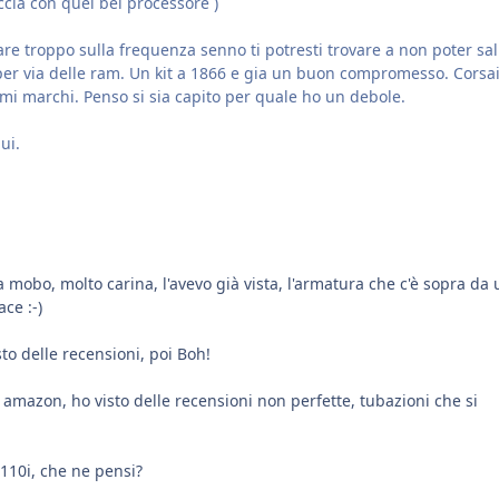
accia con quel bel processore )
care troppo sulla frequenza senno ti potresti trovare a non poter sal
per via delle ram. Un kit a 1866 e gia un buon compromesso. Corsai
imi marchi. Penso si sia capito per quale ho un debole.
ui.
a mobo, molto carina, l'avevo già vista, l'armatura che c'è sopra da 
ace :-)
sto delle recensioni, poi Boh!
u amazon, ho visto delle recensioni non perfette, tubazioni che si
o 110i, che ne pensi?