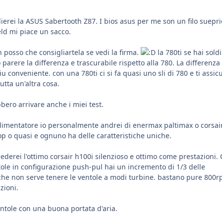
erei la ASUS Sabertooth Z87. I bios asus per me son un filo suepri
eld mi piace un sacco.
 posso che consigliartela se vedi la firma.
la 780ti se hai sold
parere la differenza e trascurabile rispetto alla 780. La differenza
u conveniente. con una 780ti ci si fa quasi uno sli di 780 e ti assic
utta un'altra cosa.
bero arrivare anche i miei test.
alimentatore io personalmente andrei di enermax paltimax o corsai
top o quasi e ognuno ha delle caratteristiche uniche.
rnederei l'ottimo corsair h100i silenzioso e ottimo come prestazioni.
ntole in configurazione push-pul hai un incremento di 1/3 delle
o che non serve tenere le ventole a modi turbine. bastano pure 800
zioni.
ntole con una buona portata d'aria.