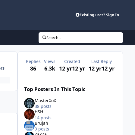
Existing user? Sign In
Search...
Replies
Views
Created
Last Reply
86
6.3k
12 yr
12 yr
12 yr
12 yr
ers
Top Posters In This Topic
MasterXoX
38 posts
HSH
14 posts
Brujah
9 posts
ZaZZa