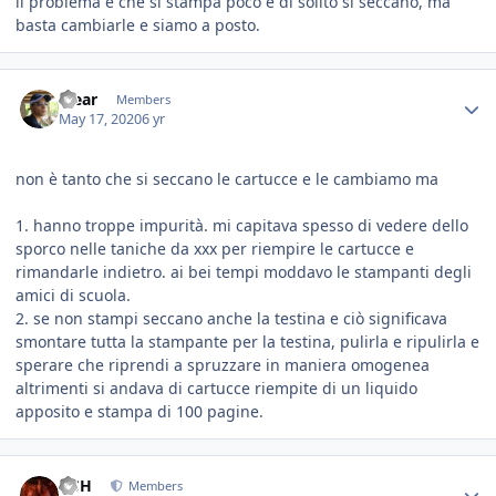
il problema è che si stampa poco e di solito si seccano, ma
basta cambiarle e siamo a posto.
Yjear
Members
May 17, 2020
6 yr
non è tanto che si seccano le cartucce e le cambiamo ma
1. hanno troppe impurità. mi capitava spesso di vedere dello
sporco nelle taniche da xxx per riempire le cartucce e
rimandarle indietro. ai bei tempi moddavo le stampanti degli
amici di scuola.
2. se non stampi seccano anche la testina e ciò significava
smontare tutta la stampante per la testina, pulirla e ripulirla e
sperare che riprendi a spruzzare in maniera omogenea
altrimenti si andava di cartucce riempite di un liquido
apposito e stampa di 100 pagine.
HSH
Members