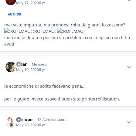
May 17, 2020
6 yr
AUTHOR
mai viste impurità, ma prendevi roba da gianni lo zozzone?
:ROFLMAO:
incrocio le dita ma per ora sti problemi con la epson non li ho
avuti
Yjear
Members
May 19, 2020
6 yr
le economiche di solito facevano pena...
per le guide invece usavo il buon sito printerrefillstation.
Toelupe
Administrators
May 20, 2020
6 yr