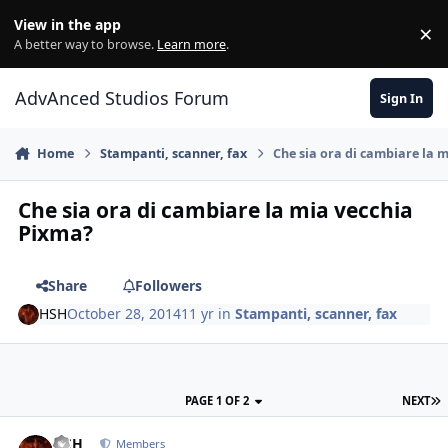
Jump to content
View in the app
×
Di
A better way to browse.
Learn more
.
AdvAnced Studios Forum
Sign In
Home
Stampanti, scanner, fax
Che sia ora di cambiare la 
Che sia ora di cambiare la mia vecchia
Pixma?
Share
Followers
HSH
October 28, 2014
11 yr
in
Stampanti, scanner, fax
PAGE 1 OF 2
NEXT
HSH
Members