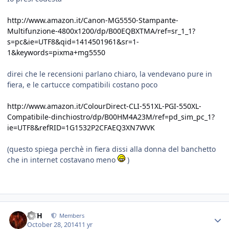
http://www.amazon.it/Canon-MG5550-Stampante-
Multifunzione-4800x1200/dp/B00EQBXTMA/ref=sr_1_1?
s=pc&ie=UTF8&qid=1414501961&sr=1-
1&keywords=pixma+mg5550
direi che le recensioni parlano chiaro, la vendevano pure in
fiera, e le cartucce compatibili costano poco
http://www.amazon.it/ColourDirect-CLI-551XL-PGI-550XL-
Compatibile-dinchiostro/dp/B00HM4A23M/ref=pd_sim_pc_1?
ie=UTF8&refRID=1G1532P2CFAEQ3XN7WVK
(questo spiega perchè in fiera dissi alla donna del banchetto
che in internet costavano meno
)
HSH
Members
October 28, 2014
11 yr