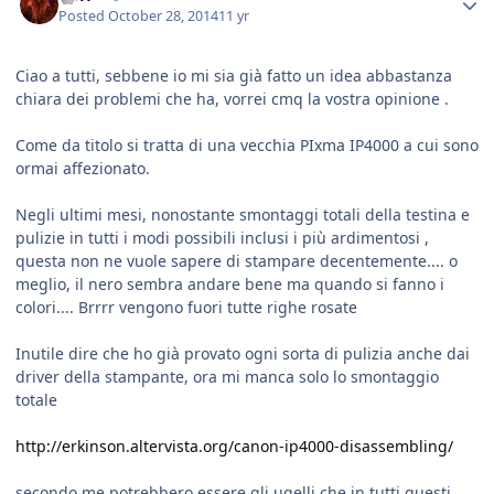
Posted
October 28, 2014
11 yr
Ciao a tutti, sebbene io mi sia già fatto un idea abbastanza
chiara dei problemi che ha, vorrei cmq la vostra opinione .
Come da titolo si tratta di una vecchia PIxma IP4000 a cui sono
ormai affezionato.
Negli ultimi mesi, nonostante smontaggi totali della testina e
pulizie in tutti i modi possibili inclusi i più ardimentosi ,
questa non ne vuole sapere di stampare decentemente.... o
meglio, il nero sembra andare bene ma quando si fanno i
colori.... Brrrr vengono fuori tutte righe rosate
Inutile dire che ho già provato ogni sorta di pulizia anche dai
driver della stampante, ora mi manca solo lo smontaggio
totale
http://erkinson.altervista.org/canon-ip4000-disassembling/
secondo me potrebbero essere gli ugelli che in tutti questi