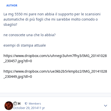
AUTHOR
La mg 5550 mi pare non abbia il supporto per le scansioni
automatiche di più fogli che mi sarebbe molto comodo o
sbaglio?
ne conoscete una che lo abbia?
esempi di stampa attuale
https://www.dropbox.com/s/uhnegi3uhm7fhy3/IMG_20141028
_230457.jpg?dl=0
https://www.dropbox.com/s/ue3kb2b5rkmpbz2/IMG_20141028
_230449.jpg?dl=0
HSH
Members
October 29, 2014
11 yr