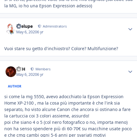
la MG, io ho una Epson Expression adesso)
Toelupe
Administrators
May 6, 2020
6 yr
Vuoi stare su getto d'inchiostro? Colore? Multifunzione?
HSH
Members
May 6, 2020
6 yr
AUTHOR
si come la mg 5550, avevo adocchiato la Epson Expression
Home XP-2100 , ma la cosa più importante è che l'ink sia
separato, ho visto alcune Canon che ancora si ostinano a fare
la cartuccia coi 3 colori assieme, assurdo!
poi che siano 4 o 5 (col nero fotografico o no, importa meno)
non ha senso spendere più di 60-70€ su macchine usate poco
e che cmq cambi ogni 5-6 anni per svariati motivi