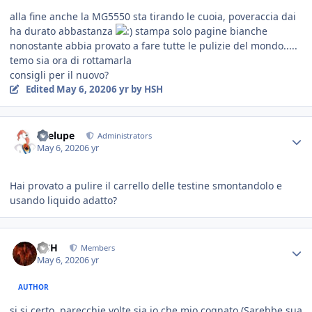
alla fine anche la MG5550 sta tirando le cuoia, poveraccia dai
ha durato abbastanza
stampa solo pagine bianche
nonostante abbia provato a fare tutte le pulizie del mondo.....
temo sia ora di rottamarla
consigli per il nuovo?
Edited
May 6, 2020
6 yr
by HSH
Toelupe
Administrators
May 6, 2020
6 yr
Hai provato a pulire il carrello delle testine smontandolo e
usando liquido adatto?
HSH
Members
May 6, 2020
6 yr
AUTHOR
si si certo, parecchie volte sia io che mio cognato (Sarebbe sua