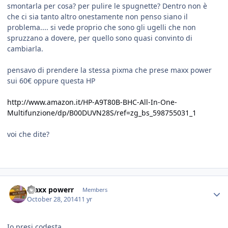
smontarla per cosa? per pulire le spugnette? Dentro non è
che ci sia tanto altro onestamente non penso siano il
problema.... si vede proprio che sono gli ugelli che non
spruzzano a dovere, per quello sono quasi convinto di
cambiarla.
pensavo di prendere la stessa pixma che prese maxx power
sui 60€ oppure questa HP
http://www.amazon.it/HP-A9T80B-BHC-All-In-One-
Multifunzione/dp/B00DUVN28S/ref=zg_bs_598755031_1
voi che dite?
maxx powerr
Members
October 28, 2014
11 yr
Io presi codesta