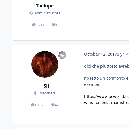
Toelupe
Administrators
13.1k
1
posts
Reputation
October 12, 2017
8 yr
A
dici che piuttosto avr
ho letto un confronto 
esempio
HSH
Members
https://www.pcworld.co
wins-for-best-mainst
10.5k
46
posts
Reputation