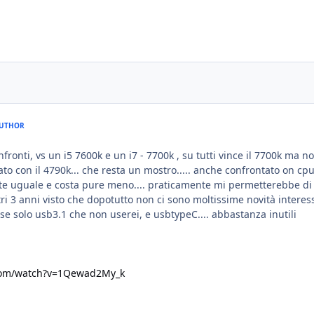
UTHOR
fronti, vs un i5 7600k e un i7 - 7700k , su tutti vince il 7700k ma n
to con il 4790k... che resta un mostro..... anche confrontato on cp
e uguale e costa pure meno.... praticamente mi permetterebbe di
tri 3 anni visto che dopotutto non ci sono moltissime novità interes
rse solo usb3.1 che non userei, e usbtypeC.... abbastanza inutili
com/watch?v=1Qewad2My_k