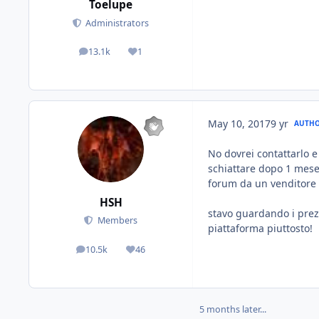
Toelupe
Administrators
13.1k
1
posts
Reputation
May 10, 2017
9 yr
AUTH
No dovrei contattarlo 
schiattare dopo 1 mese
forum da un venditore 
HSH
stavo guardando i prez
Members
piattaforma piuttosto!
10.5k
46
posts
Reputation
5 months later...