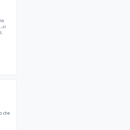
mo
..ci
l.
io che