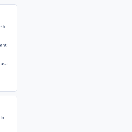
esh
anti
ausa
la