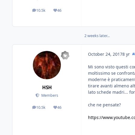
10.5k
46
posts
Reputation
2 weeks later...
October 24, 2017
8 yr
A
Mi sono visto questi con
moltissimo se confronta
moderne è praticament
tirare avanti almeno al
HSH
lato schede madri... fo
Members
che ne pensate?
10.5k
46
posts
Reputation
https://www.youtube.