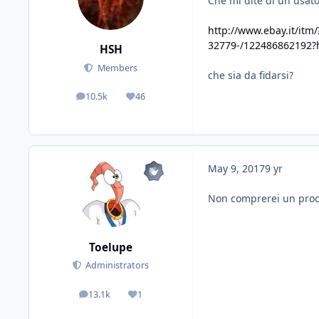
Che mi dite di un usat
http://www.ebay.it/itm
32779-/122486862192
HSH
Members
che sia da fidarsi?
10.5k
46
posts
Reputation
May 9, 2017
9 yr
Non comprerei un proc
Toelupe
Administrators
13.1k
1
posts
Reputation