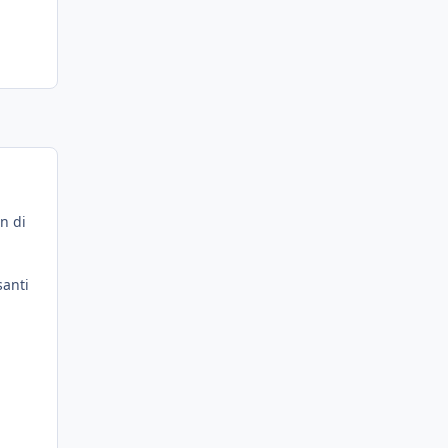
on di
u
santi