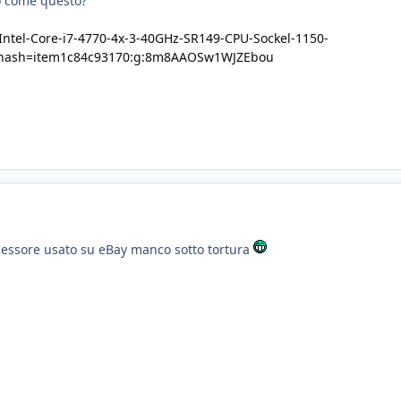
o come questo?
/Intel-Core-i7-4770-4x-3-40GHz-SR149-CPU-Sockel-1150-
?hash=item1c84c93170:g:8m8AAOSw1WJZEbou
essore usato su eBay manco sotto tortura