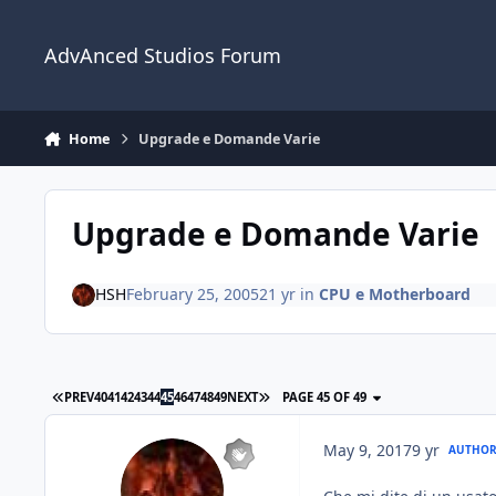
Jump to content
AdvAnced Studios Forum
Home
Upgrade e Domande Varie
Upgrade e Domande Varie
HSH
February 25, 2005
21 yr
in
CPU e Motherboard
PREV
40
41
42
43
44
45
46
47
48
49
NEXT
PAGE 45 OF 49
May 9, 2017
9 yr
AUTHO