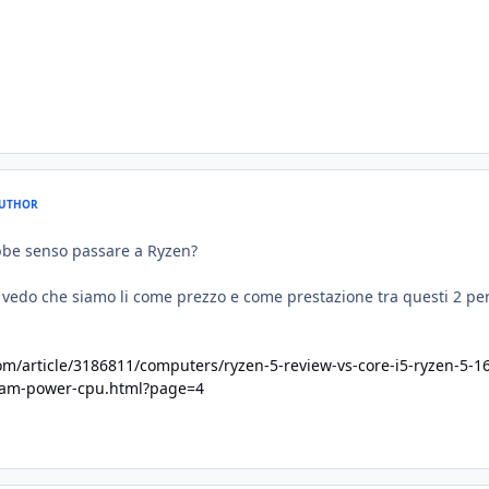
UTHOR
ebbe senso passare a Ryzen?
e vedo che siamo li come prezzo e come prestazione tra questi 2 pe
m/article/3186811/computers/ryzen-5-review-vs-core-i5-ryzen-5-1
ream-power-cpu.html?page=4