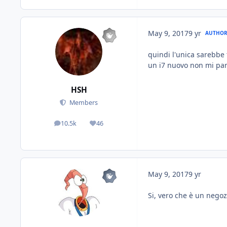
May 9, 2017
9 yr
AUTHO
quindi l'unica sarebbe
un i7 nuovo non mi pare 
HSH
Members
10.5k
46
posts
Reputation
May 9, 2017
9 yr
Si, vero che è un negozi