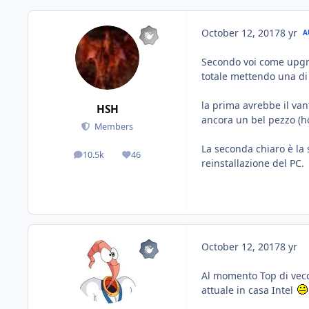
October 12, 2017
8 yr
A
Secondo voi come upgr
totale mettendo una di 
la prima avrebbe il van
HSH
ancora un bel pezzo (ho
Members
La seconda chiaro è la 
10.5k
46
posts
Reputation
reinstallazione del PC.
October 12, 2017
8 yr
Al momento Top di vec
attuale in casa Intel