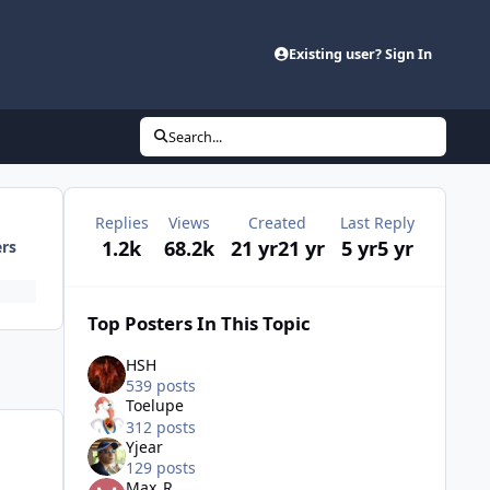
Existing user? Sign In
Search...
Replies
Views
Created
Last Reply
1.2k
68.2k
21 yr
21 yr
5 yr
5 yr
ers
Top Posters In This Topic
HSH
539 posts
Toelupe
312 posts
Yjear
129 posts
Max_R