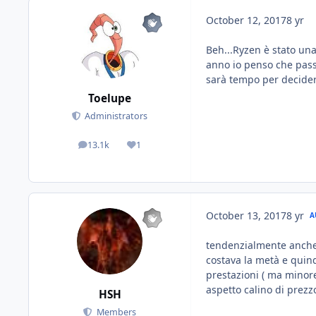
October 12, 2017
8 yr
Beh...Ryzen è stato una
anno io penso che passo
sarà tempo per decider
Toelupe
Administrators
13.1k
1
posts
Reputation
October 13, 2017
8 yr
A
tendenzialmente anche
costava la metà e quin
prestazioni ( ma minore 
aspetto calino di prezz
HSH
Members