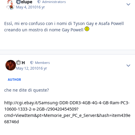
Toelupe
Administrators
May 4, 2010
16 yr
Essì, mi ero confuso con i nomi di Tyson Gay e Asafa Powell
creando un mostro di nome Gay Powell
HSH
Members
May 12, 2010
16 yr
AUTHOR
che ne dite di queste?
http://cgi.ebay.it/Samsung-DDR-DDR3-4GB-4G-4-GB-Ram-PC3-
10600-1333-2-x-2GB-/290420454509?
cmd=ViewItem&pt=Memorie_per_PC_e_Server&hash=item439e
68746d