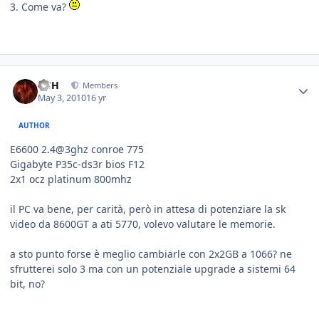
3. Come va?
HSH
Members
May 3, 2010
16 yr
AUTHOR
E6600 2.4@3ghz conroe 775
Gigabyte P35c-ds3r bios F12
2x1 ocz platinum 800mhz
il PC va bene, per carità, però in attesa di potenziare la sk
video da 8600GT a ati 5770, volevo valutare le memorie.
a sto punto forse è meglio cambiarle con 2x2GB a 1066? ne
sfrutterei solo 3 ma con un potenziale upgrade a sistemi 64
bit, no?