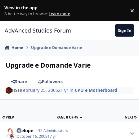
Jump to content
View in the app
×
Di
A better way to browse.
Learn more
.
AdvAnced Studios Forum
Sign In
Home
Upgrade e Domande Varie
Upgrade e Domande Varie
Share
Followers
HSH
February 25, 2005
21 yr
in
CPU e Motherboard
PREV
PAGE 8 OF 49
NEXT
Toelupe
Administrators
October 16, 2008
17 yr