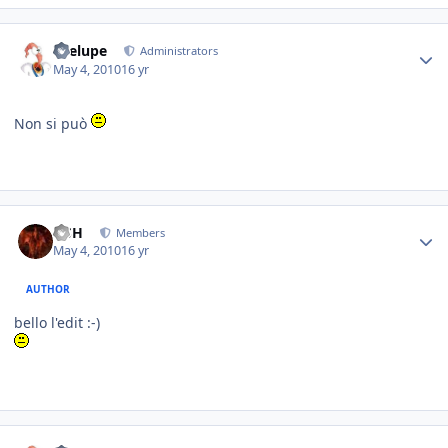
Toelupe
Administrators
May 4, 2010
16 yr
Non si può
HSH
Members
May 4, 2010
16 yr
AUTHOR
bello l'edit :-)