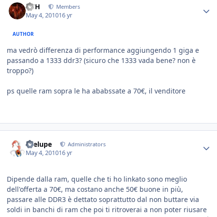
HSH
Members
May 4, 2010
16 yr
AUTHOR
ma vedrò differenza di performance aggiungendo 1 giga e
passando a 1333 ddr3? (sicuro che 1333 vada bene? non è
troppo?)
ps quelle ram sopra le ha ababssate a 70€, il venditore
Toelupe
Administrators
May 4, 2010
16 yr
Dipende dalla ram, quelle che ti ho linkato sono meglio
dell'offerta a 70€, ma costano anche 50€ buone in più,
passare alle DDR3 è dettato soprattutto dal non buttare via
soldi in banchi di ram che poi ti ritroverai a non poter riusare