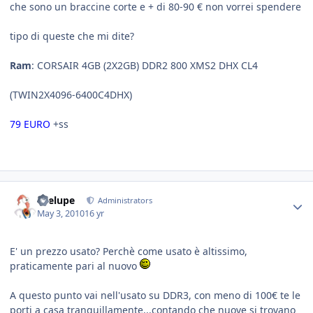
che sono un braccine corte e + di 80-90 € non vorrei spendere
tipo di queste che mi dite?
Ram
: CORSAIR 4GB (2X2GB) DDR2 800 XMS2 DHX CL4
(TWIN2X4096-6400C4DHX)
79 EURO
+ss
Toelupe
Administrators
May 3, 2010
16 yr
E' un prezzo usato? Perchè come usato è altissimo,
praticamente pari al nuovo
A questo punto vai nell'usato su DDR3, con meno di 100€ te le
porti a casa tranquillamente...contando che nuove si trovano