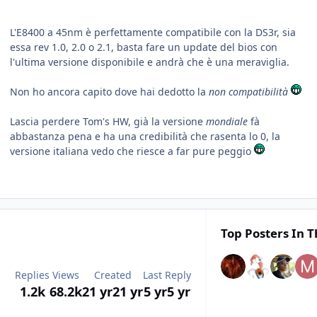
L'E8400 a 45nm è perfettamente compatibile con la DS3r, sia
essa rev 1.0, 2.0 o 2.1, basta fare un update del bios con
l'ultima versione disponibile e andrà che è una meraviglia.
Non ho ancora capito dove hai dedotto la
non compatibilità
Lascia perdere Tom's HW, già la versione
mondiale
fà
abbastanza pena e ha una credibilità che rasenta lo 0, la
versione italiana vedo che riesce a far pure peggio
Top Posters In T
Replies
Views
Created
Last Reply
1.2k
68.2k
21 yr
21 yr
5 yr
5 yr