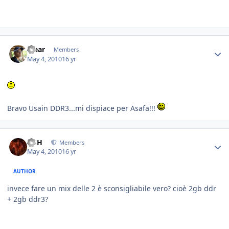
Yjear
Members
May 4, 2010
16 yr
Bravo Usain DDR3...mi dispiace per Asafa!!!
HSH
Members
May 4, 2010
16 yr
AUTHOR
invece fare un mix delle 2 è sconsigliabile vero? cioè 2gb ddr
+ 2gb ddr3?