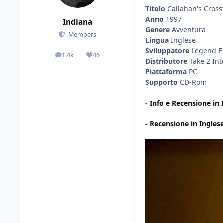
Titolo
Callahan's Cross
Anno
1997
Indiana
Genere
Avventura
Members
Lingua
Inglese
Sviluppatore
Legend E
1.4k
46
posts
Reputation
Distributore
Take 2 Int
Piattaforma
PC
Supporto
CD-Rom
- Info e Recensione in
- Recensione in Ingles