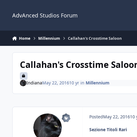
Jump to content
AdvAnced Studios Forum
Home
Millennium
Callahan's Crosstime Saloon
Callahan's Crosstime Saloo
Indiana
May 22, 2016
10 yr
in
Millennium
Posted
May 22, 2016
10 
Sezione Titoli Rari