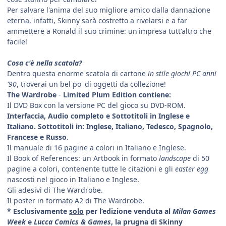
Per salvare l'anima del suo migliore amico dalla dannazione
eterna, infatti, Skinny sarà costretto a rivelarsi e a far
ammettere a Ronald il suo crimine: un'impresa tutt'altro che
facile!
Cosa c'è nella scatola?
Dentro questa enorme scatola di cartone
in stile giochi PC anni
'90
, troverai un bel po' di oggetti da collezione!
The Wardrobe
-
Limited Plum Edition contiene:
Il DVD Box con la versione PC del gioco su DVD-ROM.
Interfaccia, Audio completo e Sottotitoli in Inglese e
Italiano. Sottotitoli in: Inglese, Italiano, Tedesco, Spagnolo,
Francese e Russo
.
Il manuale di 16 pagine a colori in Italiano e Inglese.
Il Book of References: un Artbook in formato
landscape
di 50
pagine a colori, contenente tutte le citazioni e gli
easter egg
nascosti nel gioco in Italiano e Inglese.
Gli adesivi di The Wardrobe.
Il poster in formato A2 di The Wardrobe.
* Esclusivamente
solo
per l’edizione venduta al
Milan Games
Week
e
Lucca Comics & Games
, la prugna di Skinny