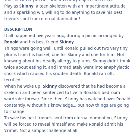
Play as
Skinny
, a teen-skeleton with an impertinent attitude
and a sparkling wit, willing to do anything to save his best
friend’s soul from eternal damnation
!
DESCRIPTION
It all happened five years ago, during a picnic arranged by
Ronald
and his best friend
Skinny
.
Things were going well, until Ronald pulled out two very tiny
plums from his basket, one for Skinny and one for him. Not
knowing about his deadly allergy to plums, Skinny didn’t think
twice about eating it, and immediately went into anaphylactic
shock which caused his sudden death. Ronald ran off,
terrified.
When he woke up,
Skinny
discovered that he had become a
skeleton and been sentenced to live in Ronald’s bedroom
wardrobe forever. Since then, Skinny has watched over Ronald
constantly, without his knowledge… but now things are going
to change!
To save his best friend’s soul from eternal damnation, Skinny
will be forced to reveal himself and make Ronald admit his
'crime'. Not a simple challenge at all!