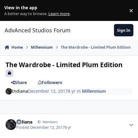
Jump to content
View in the app
×
Di
A better way to browse.
Learn more
.
AdvAnced Studios Forum
Sign In
Home
Millennium
The Wardrobe - Limited Plum Edition
The Wardrobe - Limited Plum Edition
Share
Followers
Indiana
December 12, 2017
8 yr
in
Millennium
Indiana
Members
Posted
December 12, 2017
8 yr