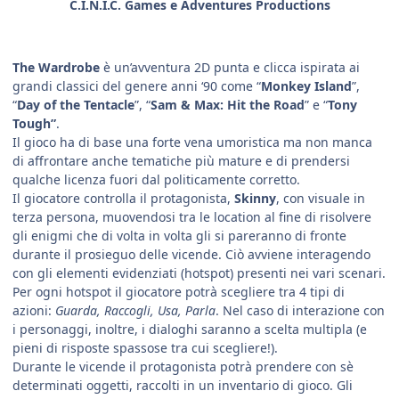
C.I.N.I.C. Games e Adventures Productions
The Wardrobe
è un’avventura 2D punta e clicca ispirata ai
grandi classici del genere anni ‘90 come “
Monkey Island
”,
“
Day of the Tentacle
”, “
Sam & Max: Hit the Road
” e “
Tony
Tough”
.
Il gioco ha di base una forte vena umoristica ma non manca
di affrontare anche tematiche più mature e di prendersi
qualche licenza fuori dal politicamente corretto.
Il giocatore controlla il protagonista,
Skinny
, con visuale in
terza persona, muovendosi tra le location al fine di risolvere
gli enigmi che di volta in volta gli si pareranno di fronte
durante il prosieguo delle vicende. Ciò avviene interagendo
con gli elementi evidenziati (hotspot) presenti nei vari scenari.
Per ogni hotspot il giocatore potrà scegliere tra 4 tipi di
azioni:
Guarda, Raccogli, Usa, Parla
. Nel caso di interazione con
i personaggi, inoltre, i dialoghi saranno a scelta multipla (e
pieni di risposte spassose tra cui scegliere!).
Durante le vicende il protagonista potrà prendere con sè
determinati oggetti, raccolti in un inventario di gioco. Gli