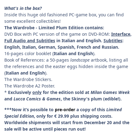
What's in the box?
Inside this huge old fashioned PC-game box, you can find
some excellent collectibles!
The Wardrobe - Limited Plum Edition contains:
DVD Box with PC version of the game on DVD-ROM:
Interface,
Full Audio and Subtitles
in Italian and English.
Subtitles
:
English, Italian, German, Spanish, French and Russian.
16-pages color booklet (
Italian and English
).
Book of References: a 50-pages
landscape
artbook, listing all
the references and the easter eggs hidden inside the game
(
Italian and English
).
The Wardrobe Stickers.
The Wardrobe A2 Poster.
*
Exclusively
only
for the edition sold at
Milan Games Week
and
Lucca Comics & Games
, the Skinny's plum (edible!).
***Now it’s possible to
pre-order
a copy of this
Limited
Special Edition
, only for € 29.99 plus shipping costs.
Worldwide shipments will start from December 20 and the
sale will be active until pieces run out!