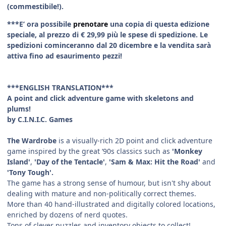
(commestibile!).
***E’ ora possibile
prenotare
una copia di questa edizione
speciale, al prezzo di € 29,99 più le spese di spedizione. Le
spedizioni cominceranno dal 20 dicembre e la vendita sarà
attiva fino ad esaurimento pezzi!
***ENGLISH TRANSLATION***
A point and click adventure game with skeletons and
plums!
by C.I.N.I.C. Games
The Wardrobe
is a visually-rich 2D point and click adventure
game inspired by the great ‘90s classics such as
'Monkey
Island'
,
'Day of the Tentacle'
,
'Sam & Max: Hit the Road'
and
'Tony Tough'.
The game has a strong sense of humour, but isn't shy about
dealing with mature and non-politically correct themes.
More than 40 hand-illustrated and digitally colored locations,
enriched by dozens of nerd quotes.
Tons of clever puzzles and inventory objects to collect!