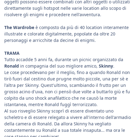
oggetti possono essere combinati con altri oggetti o utilizzati
direttamente sugli hotspot nelle varie location allo scopo di
risolvere gli enigmi e procedere nell'avventura.
The Wardrobe
è composto da più di 40 location interamente
illustrate e colorate digitalmente, popolate da oltre 20
personaggi e arricchite da decine di enigmi.
TRAMA
Tutto accadde 5 anni fa, durante un picnic organizzato da
Ronald
in compagnia del suo migliore amico,
Skinny
.
Le cose procedevano per il meglio, fino a quando Ronald non
tirò fuori dal cestino due prugne molto piccole, una per sè e
l'altra per Skinny. Quest'ultimo, scambiando il frutto per un
grosso acino d'uva, non ci pensò due volte a buttarlo giù e fu
colpito da uno shock anafilattico che ne causò la morte
istantanea, mentre Ronald fuggì terrorizzato.
Al suo risveglio Skinny scoprì di essere diventato uno
scheletro e di essere relegato a vivere all'interno dell'armadio
della camera di Ronald. Da allora Skinny ha vegliato
costantemente su Ronald a sua totale insaputa... ma ora le
cose stanno per cambiare!