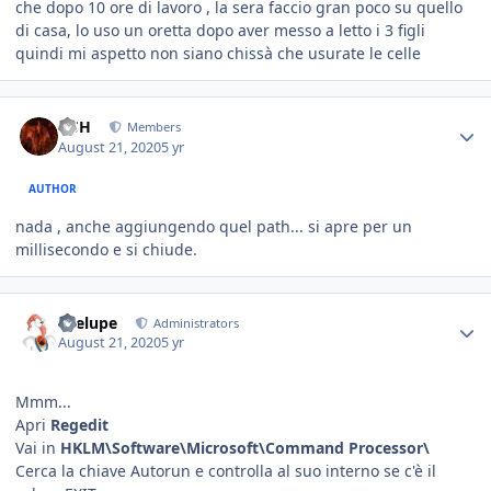
che dopo 10 ore di lavoro , la sera faccio gran poco su quello
di casa, lo uso un oretta dopo aver messo a letto i 3 figli
quindi mi aspetto non siano chissà che usurate le celle
HSH
Members
August 21, 2020
5 yr
AUTHOR
nada , anche aggiungendo quel path... si apre per un
millisecondo e si chiude.
Toelupe
Administrators
August 21, 2020
5 yr
Mmm...
Apri
Regedit
Vai in
HKLM\Software\Microsoft\Command Processor\
Cerca la chiave Autorun e controlla al suo interno se c'è il