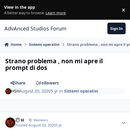
Jump to content
View in the app
×
Di
A better way to browse.
Learn more
.
AdvAnced Studios Forum
Sign In
Home
Sistemi operativi
Strano problema , non mi apre il p
Strano problema , non mi apre il
prompt di dos
Share
Followers
HSH
August 20, 2020
5 yr
in
Sistemi operativi
HSH
Members
Posted
August 20, 2020
5 yr