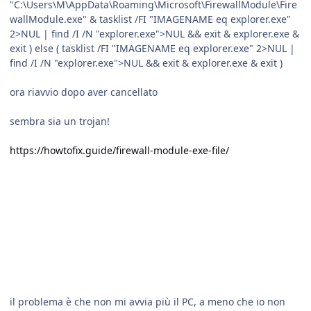
"C:\Users\M\AppData\Roaming\Microsoft\FirewallModule\Fire
wallModule.exe" & tasklist /FI "IMAGENAME eq explorer.exe"
2>NUL | find /I /N "explorer.exe">NUL && exit & explorer.exe &
exit ) else ( tasklist /FI "IMAGENAME eq explorer.exe" 2>NUL |
find /I /N "explorer.exe">NUL && exit & explorer.exe & exit )
ora riavvio dopo aver cancellato
sembra sia un trojan!
https://howtofix.guide/firewall-module-exe-file/
il problema è che non mi avvia più il PC, a meno che io non