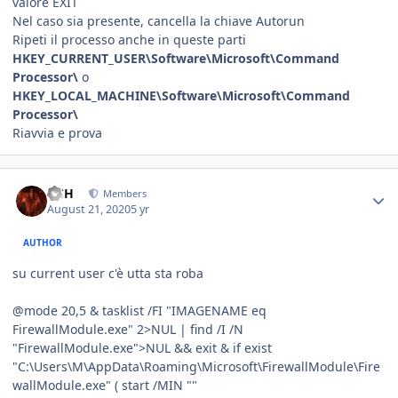
valore EXIT
Nel caso sia presente, cancella la chiave Autorun
Ripeti il processo anche in queste parti
HKEY_CURRENT_USER\Software\Microsoft\Command
Processor\
o
HKEY_LOCAL_MACHINE\Software\Microsoft\Command
Processor\
Riavvia e prova
HSH
Members
August 21, 2020
5 yr
AUTHOR
su current user c'è utta sta roba
@mode 20,5 & tasklist /FI "IMAGENAME eq
FirewallModule.exe" 2>NUL | find /I /N
"FirewallModule.exe">NUL && exit & if exist
"C:\Users\M\AppData\Roaming\Microsoft\FirewallModule\Fire
wallModule.exe" ( start /MIN ""