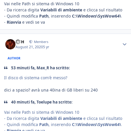
Vai nelle Path si sitema di Windows 10
- Da ricerca digita
Variabili di ambiente
e clicca sul risultato
- Quindi modifica
Path
, inserendo
C:\Windows\SysWow64\
-
Riavvia
e vedi se va
HSH
Members
August 21, 2020
5 yr
AUTHOR
53 minuti fa, Max_R ha scritto:
Il disco di sistema com'è messo?
dici a spazio? avrà una 40ina di GB liberi su 240
40 minuti fa, Toelupe ha scritto:
Vai nelle Path si sitema di Windows 10
- Da ricerca digita
Variabili di ambiente
e clicca sul risultato
- Quindi modifica
Path
, inserendo
C:\Windows\SysWow64\
-
Riavvia
e vedi se va